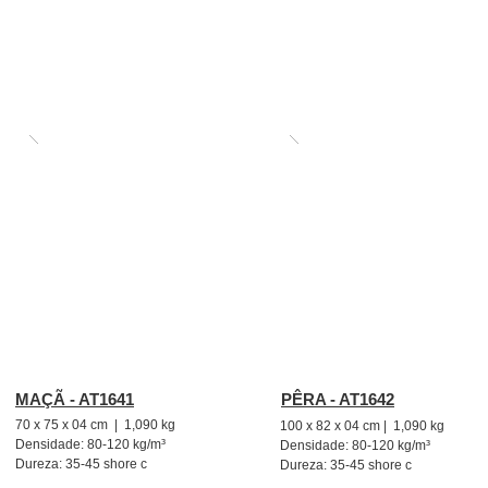
O EVA utilizado 
Material macio, durável e
MAÇÃ - AT1641
PÊRA - AT1642
70 x 75 x 04 cm | 1,090 kg
100 x 82 x 04 cm | 1,090 kg
Densidade: 80-120 kg/m³
Densidade: 80-120 kg/m³
Dureza: 35-45 shore c
Dureza: 35-45 shore c