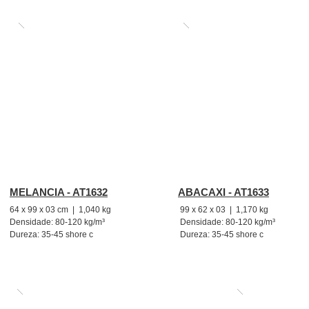
MELANCIA - AT1632
ABACAXI - AT1633
64 x 99 x 03 cm | 1,040 kg
99 x 62 x 03 | 1,170 kg
Densidade: 80-120 kg/m³
Densidade: 80-120 kg/m³
Dureza: 35-45 shore c
Dureza: 35-45 shore c