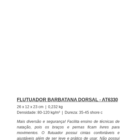
FLUTUADOR BARBATANA DORSAL - AT6330
26 x 12 x 23 cm | 0,232 kg
Densidade: 80-120 kg/m³ | Dureza: 35-45 shore c
Mais diversão e segurança! Facilita ensino de técnicas de
natação, pois os braços e pernas ficam livres para
movimentos. O flutuador possui cintas confortáveis e
ajustáveis além de ser leve e prático de usar. Não possui