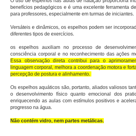
O uso de espelhos nas aulas de natação proporciona in
benefícios pedagógicos e é uma excelente ferramenta de
para professores, especialmente em turmas de iniciantes.
Versáteis e dinâmicos, os espelhos podem ser incorpora
diferentes tipos de exercícios.
os espelhos auxiliam no processo de desenvolvime
consciência corporal e no reconhecimento das ações mo
Essa observação direta contribui para o aprimorame
linguagem corporal, melhora a coordenação motora e fort
percepção de postura e alinhamento.
Os espelhos aquáticos são, portanto, aliados valiosos tan
o desenvolvimento físico quanto emocional dos pratic
enriquecendo as aulas com estímulos positivos e aceler
progresso na água.
Não contém vidro, nem partes metálicas.