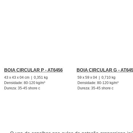
BOIA CIRCULAR P - AT6456
BOIA CIRCULAR G - AT64
43 x 43 x 04 cm | 0,351 kg
59 x 59 x 04 | 0,710 kg
Densidade: 80-120 kg/m³
Densidade: 80-120 kg/m³
Dureza: 35-45 shore c
Dureza: 35-45 shore c
ESPELHOS PARA ADAPTAÇÃO