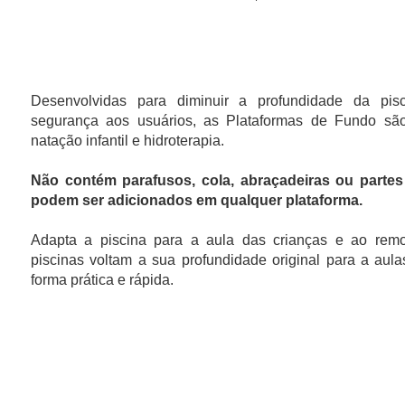
PLATAFORMAS DE FUNDO FLOTY
Desenvolvidas para diminuir a profundidade da pisc
segurança aos usuários, as Plataformas de Fundo s
natação infantil e hidroterapia.
Não contém parafusos, cola, abraçadeiras ou partes
podem ser adicionados em qualquer plataforma.
Adapta a piscina para a aula das crianças e ao remo
piscinas voltam a sua profundidade original para a aul
forma prática e rápida.
Painel reforçado e injetado com estrutura em X na pa
o painel e a plataforma muito mais resistente segu