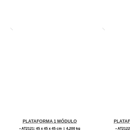
PLATAFORMA 1 MÓDULO
PLATA
• AT2121: 45 x 45 x 45 cm | 4,200 kg
• AT2122