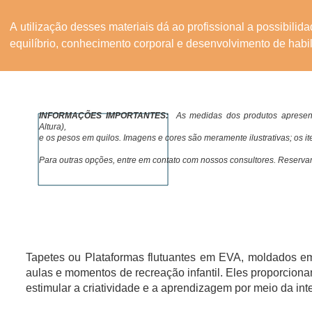
A utilização desses materiais dá ao profissional a possibilida
equilíbrio, conhecimento corporal e desenvolvimento de habi
O processo ensino-aprendizagem fica muito mais harmonioso 
INFORMAÇÕES IMPORTANTES:
As medidas dos produtos apresen
Prof.ª CLAUDIA MELEM  - CREF: 027666/SP

Altura),
e os pesos em quilos. Imagens e cores são meramente ilustrativas; os 
- Professora de Educação Física formada pela EEFUSP-SP;

Para outras opções, entre em contato com nossos consultores. Reservamo
- Especialista em Natação Infantil, Adultos e Hidroginástica;

- Membro da ABPNI (Academia Brasileira de Natação Infantil);
- Autora do livro “Natação para Gestantes” - Ed. Ícone;

- Coordenadora Técnica do Departamento Aquático da Acad
PLATAFORMAS FLUTUANTES
- Credenciada como DOULA-SP;

Tapetes ou Plataformas flutuantes em EVA, moldados em 
- Palestrante Nacional e Internacional.
aulas e momentos de recreação infantil. Eles proporcion
estimular a criatividade e a aprendizagem por meio da int