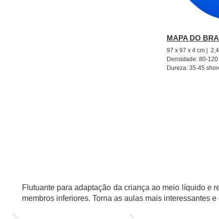
MAPA DO BRAS
97 x 97 x 4 cm | 2,
Densidade: 80-120
Dureza: 35-45 shor
Tapetes em duas cores, com formato bidimensi
FLUTUANTES
Flutuante para adaptação da criança ao meio líquido e re
membros inferiores. Torna as aulas mais interessantes e 