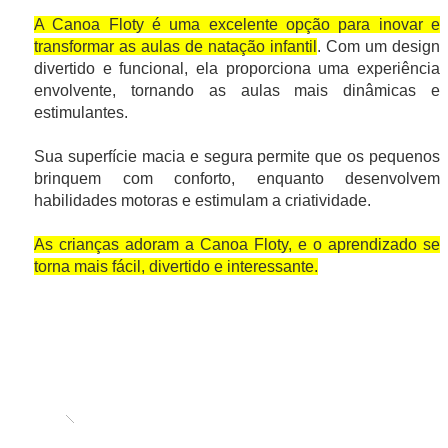
A Canoa Floty é uma excelente opção para inovar e
transformar as aulas de natação infantil
. Com um design
divertido e funcional, ela proporciona uma experiência
envolvente, tornando as aulas mais dinâmicas e
estimulantes.
Sua superfície macia e segura permite que os pequenos
brinquem com conforto, enquanto desenvolvem
habilidades motoras e estimulam a criatividade.
As crianças adoram a Canoa Floty, e o aprendizado se
torna mais fácil, divertido e interessante.
Projetada para acomodar dois bebês por vez, a canoa dev
estabilidade e segurança durante a atividade. Leve e re