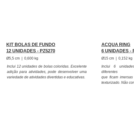
KIT BOLAS DE FUNDO
ACQUA RING
12 UNIDADES - PZ5270
6 UNIDADES - 
Ø5,5 cm | 0,600 kg
Ø15 cm | 0,152 kg
Inclui 12 unidades de bolas coloridas.
Excelente
Inclui 6 unidad
adição para atividades, pode desenvolver uma
diferentes
variedade de atividades divertidas e educativas.
que ficam imersas
texturizado. Não co
O objetivo é estimular a imersão da criança no meio líquido
opção para atividades lúdicas, permitindo, com criativi
educativos na água. Criatividade e diversão para a