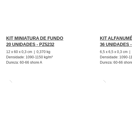
KIT MINIATURA DE FUNDO
KIT ALFANUM
20 UNIDADES - PZ5232
36 UNIDADES -
12 x 60 x 0,3 cm | 0,370 kg
6,5 x 6,5 x 0,3 cm 
Densidade: 1090-1150 kg/m³
Densidade: 1090-1
Dureza: 60-66 shore A
Dureza: 60-66 shor