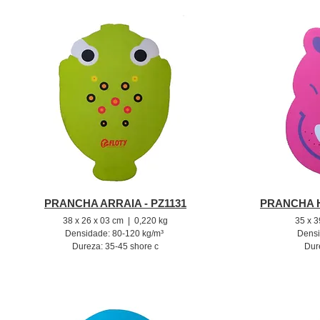
PRANCHA ARRAIA - PZ1131
PRANCHA H
38 x 26 x 03 cm | 0,220 kg
35 x 3
Densidade: 80-120 kg/m³
D
ens
Dureza: 35-45 shore c
Dur