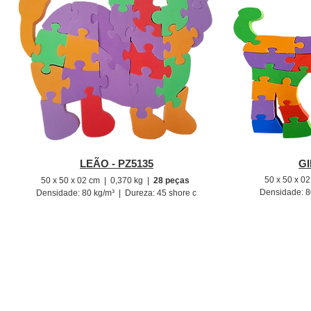
LEÃO - PZ5135
GI
50 x 50 x 0
50 x 50 x 02 cm
| 0,370
kg |
28 peças
Densidade: 8
Densidade: 80
kg/m³ |
Dureza: 4
5
shore c