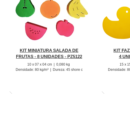
KIT MINIATURA SALADA DE
KIT FA
FRUTAS - 8 UNIDADES - PZ5122
4 UN
10
x 07 x 04 cm
| 0,080
kg
15
x 1
Densidade: 80
kg/m³ |
Dureza: 4
5
shore c
Densidade: 8