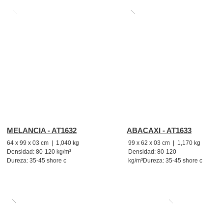
MELANCIA - AT1632
ABACAXI - AT1633
64 x 99 x 03 cm | 1,040 kg
99 x 62 x 03 cm | 1,170 kg
Densidad: 80-120 kg/m³
Densidad: 80-120
Dureza: 35-45 shore c
kg/m³
Dureza: 35-45 shore c