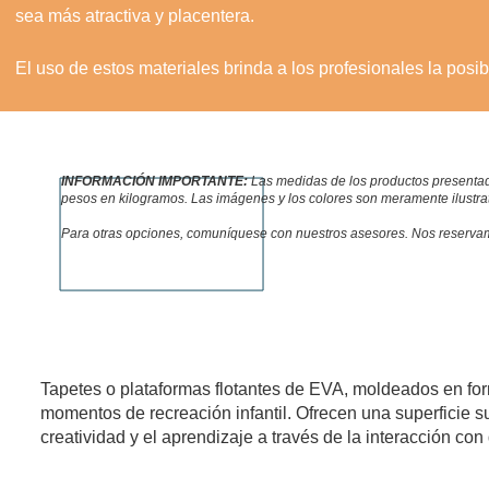
sea más atractiva y placentera.

El uso de estos materiales brinda a los profesionales la posibil
equilibrio, la conciencia corporal y el desarrollo de la motri
sensoriales.

¡El proceso de enseñanza-aprendizaje se vuelve mucho más a
INFORMACIÓN IMPORTANTE:
Las medidas de los productos presentado
placer!

pesos en kilogramos. Las imágenes y los colores son meramente ilustrati
Para otras opciones, comuníquese con nuestros asesores. Nos reservamo
Prof. CLAUDIA MELEM - CREF: 027666/SP

- Profesora de Educación Física egresada de la EEFUSP-SP;
PLATAFORMAS FLUTUANTES
- Especialista en Natación Infantil, Adultos y Aeróbic Acuático;
- Miembro de ABPNI (Academia Brasileña de Natación Infantil
Tapetes o plataformas flotantes de EVA, moldeados en for
- Autor del libro “Natación para Embarazadas” - Ed. Icono;

momentos de recreación infantil. Ofrecen una superficie 
- Coordinador Técnico del Departamento Acuático de la Aca
creatividad y el aprendizaje a través de la interacción con
- Acreditada como DOULA-SP;

- Conferencista Nacional e Internacional.