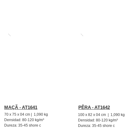
El EVA utilizado es atóxico y de
seguro, con may
MAÇÃ - AT1641
PÊRA - AT1642
70 x 75 x 04 cm | 1,090 kg
100 x 82 x 04 cm | 1,090 kg
Densidad: 80-120 kg/m³
Densidad: 80-120 kg/m³
Dureza: 35-45 shore c
Dureza: 35-45 shore c