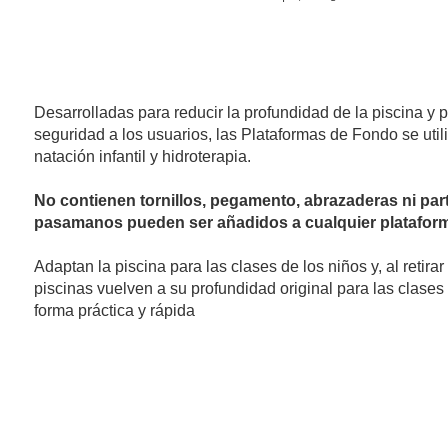
PLATAFORMAS DE FUNDO FLOTY
Desarrolladas para reducir la profundidad de la piscina y
seguridad a los usuarios, las Plataformas de Fondo se util
natación infantil y hidroterapia.
No contienen tornillos, pegamento, abrazaderas ni par
pasamanos pueden ser añadidos a cualquier platafor
Adaptan la piscina para las clases de los niños y, al retirar
piscinas vuelven a su profundidad original para las clases
forma práctica y rápida
Panel reforzado e inyectado con estructura en X en 
que hace que el panel y la plataforma sean mucho
seguros para los usuarios.