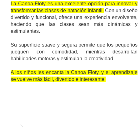
La Canoa Floty es una excelente opción para innovar y
transformar las clases de natación infantil.
Con un diseño
divertido y funcional, ofrece una experiencia envolvente,
haciendo que las clases sean más dinámicas y
estimulantes.
Su superficie suave y segura permite que los pequeños
jueguen con comodidad, mientras desarrollan
habilidades motoras y estimulan la creatividad.
A los niños les encanta la Canoa Floty, y el aprendizaje
se vuelve más fácil, divertido e interesante.
Diseñada para acomodar a dos bebés a la vez, la canoa debe 
estabilidad y la seguridad durante la actividad. Ligera y 