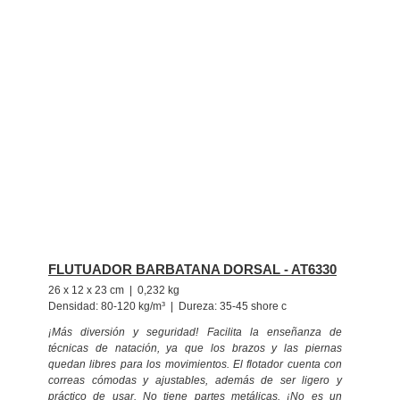
FLUTUADOR BARBATANA DORSAL - AT6330
26 x 12 x 23 cm | 0,232 kg
Densidad: 80-120 kg/m³ | Dureza: 35-45 shore c
¡Más diversión y seguridad! Facilita la enseñanza de
técnicas de natación, ya que los brazos y las piernas
quedan libres para los movimientos. El flotador cuenta con
correas cómodas y ajustables, además de ser ligero y
práctico de usar. No tiene partes metálicas. ¡No es un