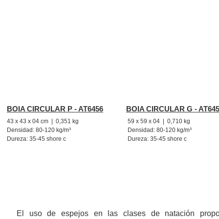
BOIA CIRCULAR P - AT6456
BOIA CIRCULAR G - AT64
43 x 43 x 04 cm | 0,351 kg
59 x 59 x 04 | 0,710 kg
Densidad: 80-120 kg/m³
Densidad: 80-120 kg/m³
Dureza: 35-45 shore c
Dureza: 35-45 shore c
ESPELHOS PARA ADAPTAÇÃO
El uso de espejos en las clases de natación propo